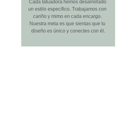
Cada tatuadora hemos desarrollado 
un estilo específico. Trabajamos con 
cariño y mimo en cada encargo. 
Nuestra meta es que sientas que tu 
diseño es único y conectes con él.
Tarjeta regalo
Si huyes de la materialidad y quieres dar un 
regalo original, en Madreselva te ofrecemos 
unas propuestas ¡inolvidables!
Tenemos tarjetas regalo para sorprender con 
un t
atuaje, piercing, micropigmentación
 o 
la asistencia a uno de nuestros 
talleres