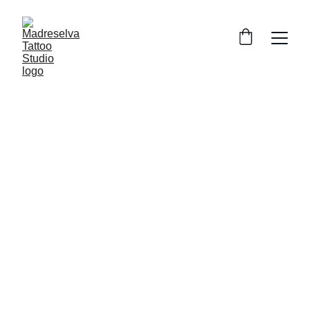
Estudio de 
Tatuajes en 
Almendrales
Creamos proyectos exclusivos contigo. 