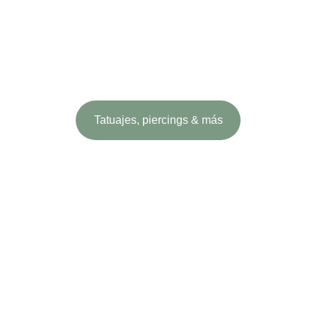
Tatuajes, piercings & más
Tatuajes ¡al 
momento!
Para tatuajes pequeños y sencillos puedes 
pasarte en horario de apertura. 