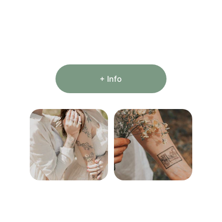
Además tendrás unos 
descuentos únicos
como tatuajes para parejas (fuera del 
evento), de experiencias, 2x1, etc. para 
hacértelos en Madreselva.
+ Info