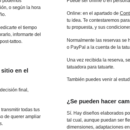
no podemos 
Puede ser online o en persona
sión, o según la hora 
Online: en el apartado de 
Cont
ño. 
tu idea. Te contestaremos para
tu propuesta, y sus condicione
edicarte el tiempo 
arlo, informarte del 
Normalmente las reservas se h
post-tattoo.
o PayPal a la cuenta de la tatu
Una vez recibida la reserva, se
tatuadora para tatuarte.
itio en el 
También puedes venir al estudi
ecisión final, 
¿Se pueden hacer camb
transmitir todas tus 
Sí. Hay diseños elaborados po
so de querer ampliar 
tal cual, aunque puedan ser fl
s.
dimensiones, adaptaciones en 