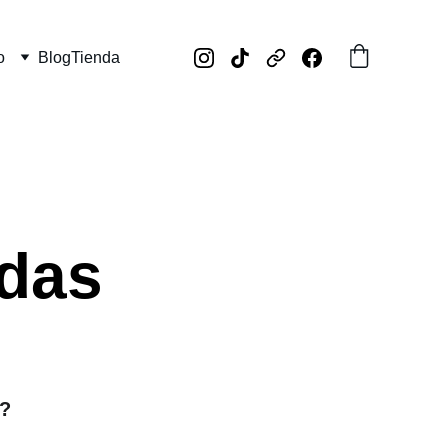
o
Blog
Tienda
das
a?