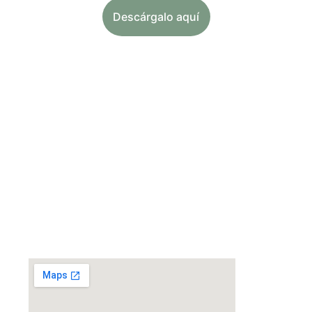
Descárgalo aquí
UBICACIÓN
C/ Felipe Díaz 7, esquina con Almendrales, 
28026, Usera, Madrid