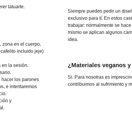
er tatuarte.
Siempre puedes pedir un dise
exclusivo para tí. En estos caso
trabajar: normalmente se hace u
mismo se aplican algunos camb
idea.
, zona en el cuerpo, 
afelito incluido jeje)
¿Materiales veganos y
 en la sesión.
sario.
Si. Para nosotras es imprescin
s hacer los parones 
contribuimos al sufrimiento y m
os, e intentaremos 
cio.
ción y 
al.