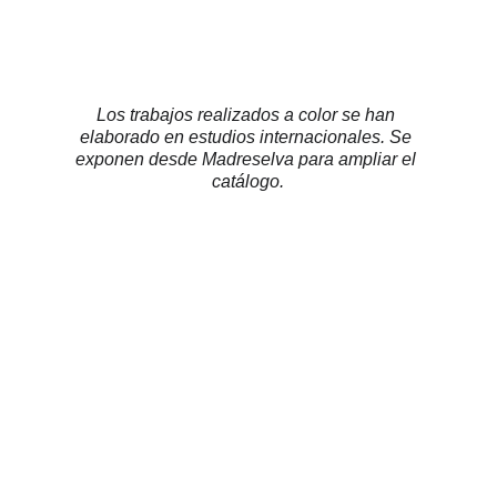
Los trabajos realizados a color se han 
elaborado en estudios internacionales. Se 
exponen desde Madreselva para ampliar el 
catálogo.
Pide cita / 
presupuesto
Detalla tu idea.
¡Agendaremos lo antes posible!