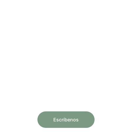
¡Quiero reservar un taller!
Un placer que nuestro espacio pueda 
ser partícipe de tu celebración ¡os 
esperamos!
Escríbenos