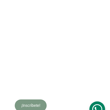
HORARIO
MÁS INFO
Por baja de maternidad 
Madreselva abrirá con 
cita previa hasta mi incorporación
 :) Gracias 
por el apoyo y comprensión ¡no es nada fácil 
gestionar un negocio maternando en solitario!
Política de Privacidad
Términos y Condiciones
NEWSLETTER CON SORPRESAS
Recibirás "los diseños del mes" a precio especial, 
reservas exclusivas para talleres artísticos e info 
sobre artistas invitados.
¡Inscríbete!