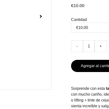
€10.00
Cantidad
-
+
Agregar al carrit
Sorprende con esta
t
con mucho cariño, idea
o lifting + tinte de ce
sienta increíble y sa